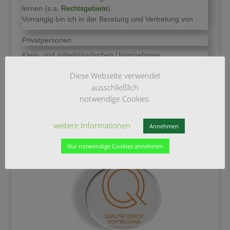
lernen (s.a.
Rechtsgebiete
).
Vorrangig bin ich in der Beratung und Vertretung von
Privatpersonen
Klein- und mittelständischen Unternehmen
Vereinen und Verbänden
Diese Webseite verwendet
ausschließlich
tätig
notwendige Cookies.
Qualitätszertifikat
weitere Informationen
lizenziert durch die Bundesrechtsanwaltskammer
Annehmen
Nur notwendige Cookies annehmen