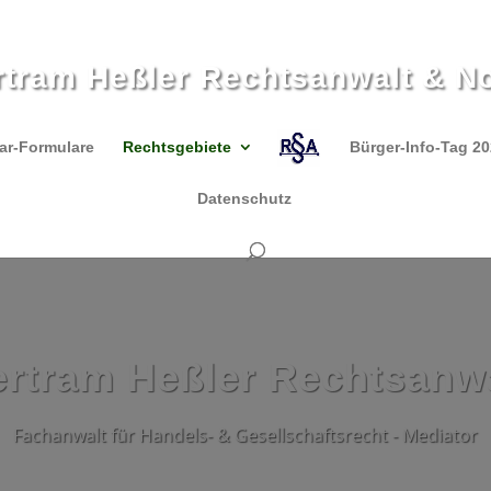
rtram Heßler Rechtsanwalt & No
ar-Formulare
Rechtsgebiete
Bürger-Info-Tag 2
Datenschutz
rtram Heßler Rechtsanw
Fachanwalt für Handels- & Gesellschaftsrecht - Mediator