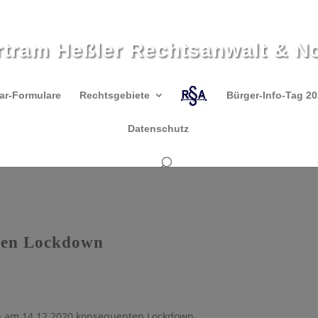
rtram Heßler Rechtsanwalt & No
ar-Formulare
Rechtsgebiete
Bürger-Info-Tag 2
Datenschutz
nten Lockdown
en am 14.12.2020 konsequenten Lockdown.