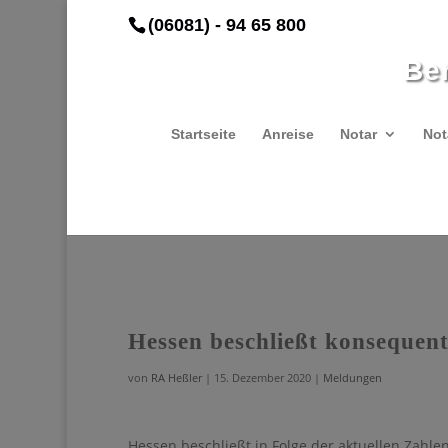
(06081) - 94 65 800
Be
Startseite
Anreise
Notar
Not
Hessen beschließt konseque
von
RA Heßler
|
15. Dezember 2020
|
Meldungen
Hessen beschließt in Folge der aktuellen Zahl