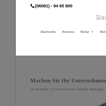
(06081) - 94 65 800
Be
Startseite
Anreise
Notar
Not
Machen Sie Ihr Unternehmen 
von
RA Heßler
|
24. November 2018
|
Zivilrecht
,
Meldungen