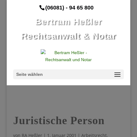
(06081) - 94 65 800
Bertram Heßler
Rechtsanwalt & Notar
Seite wählen
Juristische Person
von
RA Heßler
|
1. Januar 2001
|
Arbeitsrecht
,