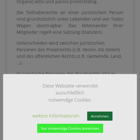
Organe) aktiv und passiv prozessfähig.
Die Teilhaberechte an einer juristischen Person
sind grundsätzlich unter Lebenden und von Todes
Wegen übertragbar. Das Miteinander ihrer
Mitglieder regelt eine Satzung (Statuten).
Unterschieden wird zwischen juristischen
Personen des Privatrechts (z.B. Verein, KG GmbH)
und des öffentlichen Rechts.(z.B. Gemeinde, Land,
…).
Es juristische Personen des Privatrechts gibt es
Register:
Diese Webseite verwendet
– Genossenschaftsregister
ausschließlich
– Handelsregister
notwendige Cookies.
– Partnerschaftsregister
– Vereinsregister
weitere Informationen
Annehmen
siehe auch
Handeslregister
Nur notwendige Cookies annehmen
Für Aktualität, Vollständigkeit und