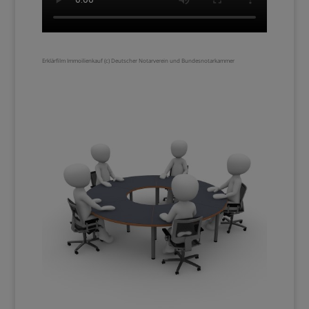
Erklärfilm Immoilienkauf (c) Deutscher Notarverein und Bundesnotarkammer