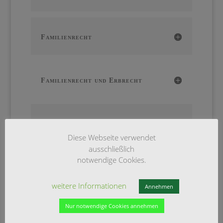
Familienrecht
Familienrecht und Erbrecht
Immobilienrecht
Diese Webseite verwendet
ausschließlich
notwendige Cookies.
Handels- und
Gesellschaftsrecht, Mergers
weitere Informationen
Annehmen
& Akquisitions
Nur notwendige Cookies annehmen