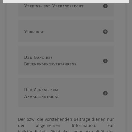
Vereins- und Verbandsrecht
Vorsorge
Der Gang des
Beurkundungsverfahrens
Der Zugang zum
Anwaltsnotariat
Der bzw. die vorstehenden Beiträge dienen nur
der allgemeinen Information.
Für
Vollständigkeit, Richtigkeit oder Aktualität der