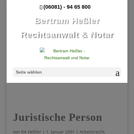
(06081) - 94 65 800
Bertram Heßler
Rechtsanwalt & Notar
Seite wählen
Juristische Person
von
RA Heßler
|
1. Januar 2001
|
Arbeitsrecht
,