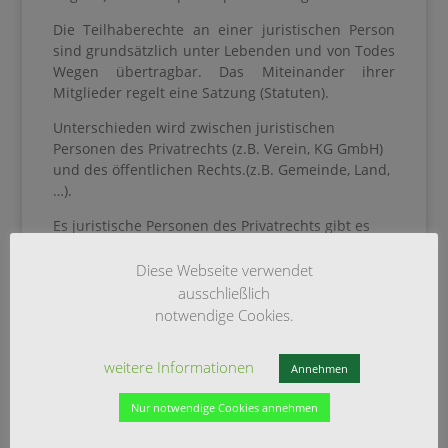
Die Teilhaberechte an einer juristischen Person
sind grundsätzlich unter Lebenden und von Todes
Wegen übertragbar. Das Miteinander ihrer
Mitglieder regelt eine Satzung (Statuten).
Unterschieden wird zwischen juristischen
Personen des Privatrechts (z.B. Verein, KG GmbH)
und des öffentlichen Rechts.(z.B. Gemeinde, Land,
…).
Es juristische Personen des Privatrechts gibt es
Register:
– Genossenschaftsregister
Diese Webseite verwendet
– Handelsregister
ausschließlich
– Partnerschaftsregister
notwendige Cookies.
– Vereinsregister
siehe auch
weitere Informationen
Annehmen
Handeslregister
Nur notwendige Cookies annehmen
Für Aktualität, Vollständigkeit und