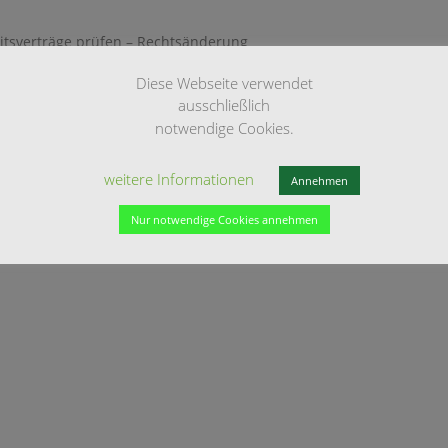
itsverträge prüfen – Rechtsänderung
rmation: Arbeitsrecht, Arbeitsvertrag
Diese Webseite verwendet
ellt: 04.01.2011 – geändert: —
ausschließlich
notwendige Cookies.
Grund einer Änderung der Rechtsprechung des Bundesarbeitsgerich
weitere Informationen
itsverträge zu überprüfen, und ggf. neu zu fassen.
(mehr …)
Annehmen
Nur notwendige Cookies annehmen