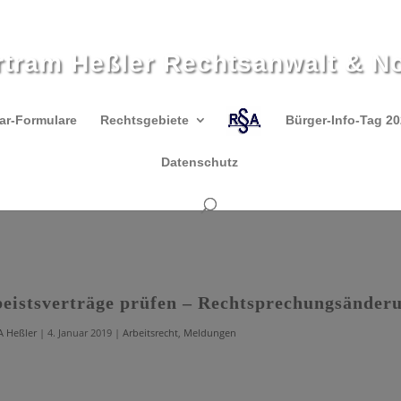
rtram Heßler Rechtsanwalt & No
ar-Formulare
Rechtsgebiete
Bürger-Info-Tag 2
Datenschutz
eistsverträge prüfen – Rechtsprechungsänder
A Heßler
|
4. Januar 2019
|
Arbeitsrecht
,
Meldungen