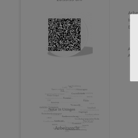
Arbe
Info
Erst
Auf 
Arbe