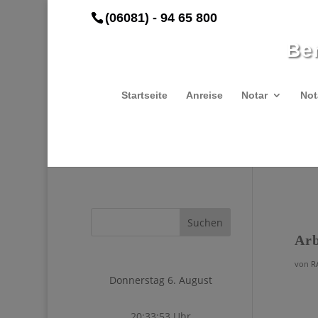
(06081) - 94 65 800
Be
Startseite
Anreise
Notar
Not
Arb
von
R
Donnerstag 6. August
20:33:53 Uhr