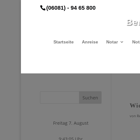
(06081) - 94 65 800
Be
Startseite
Anreise
Notar
Not
Wic
von
R
Freitag 7. August
9:43:05 Uhr