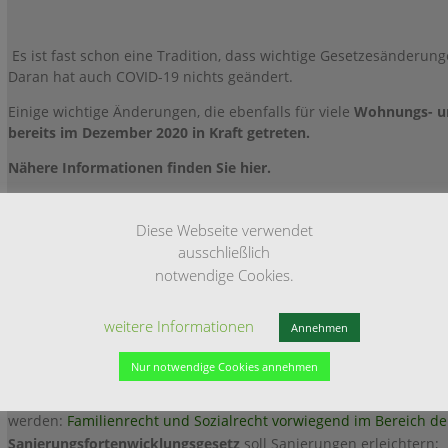
Es ist fast schon eine Tradition, dass wichtige Gesetzesänderung
Daran hat auch COVID-19 nichts geändert.
Einige wichtige Änderungen, die ebenfalls für viele
Wohnungs- un
bereits im Dezember 2020 in Kraft getreten.
Nähere Informationen finden Sie hier.
In Stichworten handelt es sich u.a. um folgende wichtige Änder
Diese Webseite verwendet
ausschließlich
Arbeitsunfähigkeitsbescheinigung (AU)
wird elektronisch;
notwendige Cookies.
Grundrente
wird eingeführt;
Gerichtsgebühren, Sachverständigen- und Dolmetscherhonorare
weitere Informationen
Annehmen
Zeugenentschädigungen
werden angepasst
Rechtsanwaltsvergütungsgeset
z wird nach 7 Jahren erstmals an
Nur notwendige Cookies annehmen
Anhebung der Gebühren um 10% erfolgen strukturelle Änderungen
Veränderung führen. Vor allem wird angenommen, dass hiervon fo
werden:
Familienrecht und Sozialrecht vorwiegend im Bereich de
Sanierungsfortenwicklungsgesetz
soll Sanierungen erleichtern;