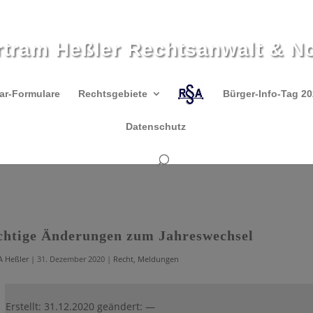
rtram Heßler Rechtsanwalt & No
ar-Formulare
Rechtsgebiete
Bürger-Info-Tag 2
Datenschutz
htige Änderungen zum Jahreswechsel
A Heßler
|
31. Dezember 2020
|
Recht
,
Meldungen
Erstellt: 31.12.2020 geändert: —