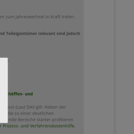
en zum Jahreswechsel in Kraft treten.
d Teileigentümer relevant sind jedoch
ungen
, Schöffen- und
gepasst (Laut DAV gilt: Neben der
, die zu einer deutlichen
lgende Bereiche stärker profitieren
r Prozess- und Verfahrenskostenhilfe.