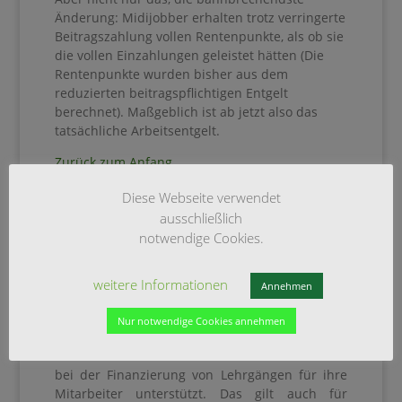
Änderung: Midijobber erhalten trotz verringerte
Beitragszahlung vollen Rentenpunkte, als ob sie
die vollen Einzahlungen geleistet hätten (Die
Rentenpunkte wurden bisher aus dem
reduzierten beitragspflichtigen Entgelt
berechnet). Maßgeblich ist ab jetzt also das
tatsächliche Arbeitsentgelt.
Zurück zum Anfang
Diese Webseite verwendet
Qualifizierzungschancengesetz
ausschließlich
Auch Weiterbildung vor allem in kleinen und
notwendige Cookies.
mittleren Unternehmen will der
Bundesarbeitsminister, Hubertus Heil, mit Hilfe
weitere Informationen
des Qualifizierungschancengesetzes, ab dem
Annehmen
01.01.2019 besonders fördern.
Nur notwendige Cookies annehmen
Nach dem Gesetzesentwurf werden
Kleinbetriebe mit mindestens 10 Mitarbeitern
bei der Finanzierung von Lehrgängen für ihre
Mitarbeiter unterstützt. Das gilt auch für