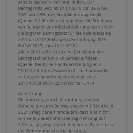
Arbeitslosenversicherung initiiert. Der
Beitragssatz wird ab 01.01.2019 von 2,6% bis
2022 auf 2,5% des Bruttolohns abgesenkt
(Quelle: § 1 der Verordnung über die Erhebung
von Beiträgen zur Arbeitsförderung nach einem
niedrigeren Beitragssatz für die Kalenderjahre
2019 bis 2022 (Beitragssatzverordnung 2019 –
BeiSaV 2019) vom 18.12.2018).
Allein 2019 soll sich so eine Entlastung der
Beitragszahler um 6 Milliarden erfolgen.
(Quelle: Deutsche Handwerkszeitung vom
28.12.2018 https://www.deutsche-handwerks-
zeitung.de/aenderungen-neue-gesetze-
2019/150/3098/377250 (externer Link))
Anmerkung:
Die Änderung durch Verordnung und die
Beibehaltung des Beitragssatzes in § 341 Abs. II
SGB III mag darauf hindeuten, dass hier nicht
von einer dauerhaften Beitragssenkung auf
2,5% ausgegangen wird. Immerhin: 3 Jahre fasst
die Verordnung jetzt Mal ins Auge.