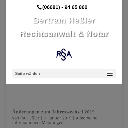
(06081) - 94 65 800
Bertram Heßler
Rechtsanwalt & Notar
Seite wählen
Änderungen zum Jahreswechsel 2019
von
RA Heßler
|
1. Januar 2019
|
Allgemeine
Informationen
,
Meldungen