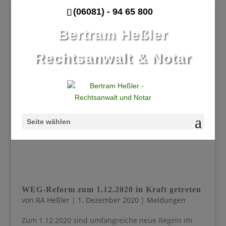
(06081) - 94 65 800
Bertram Heßler
Rechtsanwalt & Notar
Seite wählen
WEG-Reform zum 1.12.2020 in Kraft getreten
von
RA Heßler
|
1. Dezember 2020
|
Meldungen
Zum 1.12.2020 sind umfangreiche neue Regeln im