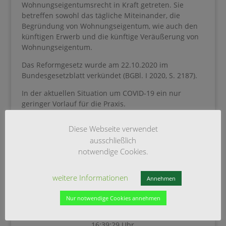
Wohnungseigentumsrecht in Kraft getreten. Sie
betreffen sowohl das tägliche Miteinander, die
Begründung von Wohnungseigentum, wie auch den
künftigen Erwerb und die künftige Veräußerung von
Wohnungseigentum.
Das Reformgesetz wurde am 22.10.2020 im
Bundesgesetzblatt verkündet (BGBl. I 2020, S. 2187).
In der aktuellen Situation um COVID-19 ein nur
geringer Vorlauf für die Praxis.
Bertram Heßler
Diese Webseite verwendet
ausschließlich
notwendige Cookies.
weitere Informationen
Annehmen
Nur notwendige Cookies annehmen
Freitag 7. August
16:39:29 Uhr