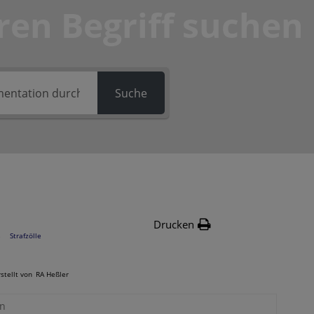
ren Begriff suchen
Suche
Drucken
Strafzölle
stellt von
RA Heßler
on