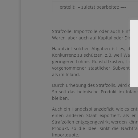
erstellt: – zuletzt bearbeitet: —-
Strafzölle, Importzölle oder auch Einfu
Waren, aber auch auf Kapital oder Dienst
Hauptziel solcher Abgaben ist es, die 
Konkurrenz zu schützen, z.B. weil Waren
geringerer Löhne, Rohstoffkosten, Leb
vorgenommener staatlicher Subvention
als im Inland.
Durch Erhebung des Strafzolls, wird das 
So soll das heimische Produkt im Inla
bleiben.
Auch ein Handelsbilanzdefizit, wie es en
einen anderen Staat exportiert, als er
Strafzöllen entgegengewirkt werden könne
Produkt, so die Idee, sinkt die Nachfr
Importquote.