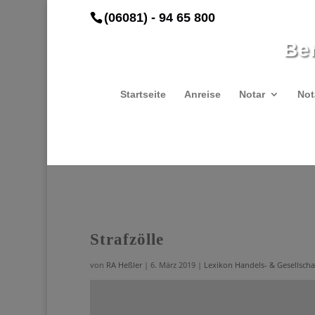
(06081) - 94 65 800
Be
Startseite
Anreise
Notar
Not
Strafzölle
von
RA Heßler
|
6. März 2019
|
Lexikon Handels- & Gesellscha