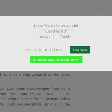
Diese Webseite verwendet
hrabgaben, sind Abgaben die ein Staat auf
leistungen aus Drittstaaten erhebt.
ausschließlich
notwendige Cookies.
inländische Wirtschaft vor ausländischer
 in einem ausländischen Staat z.B. wegen
weitere Informationen
enshaltungskosten aber auch wegen dort
Annehmen
en günstiger produziert werden können,
Nur notwendige Cookies annehmen
ausländische (importierte Produkt) teurer.
nd konkurrenzfähig gemacht werden bzw.
tsteht, wenn ein Staat weniger Produkte in
 von dort importiert kann bzw. soll mit
n: Steigt der Preis für ein ausländisches
age. Sinkt die Nachfrage, sinkt auch die