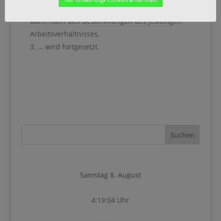
und Umfang der Entschädigung richten sich
dann nach den Bestimmungen des jeweiligen
Arbeitsverhältnisses.
… wird fortgesetzt
Samstag 8. August
4:19:04 Uhr