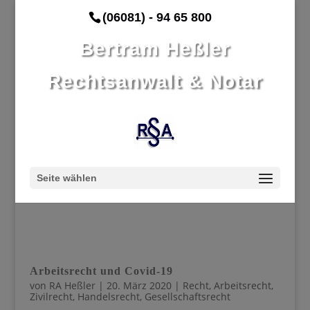
(06081) - 94 65 800
Bertram Heßler
Rechtsanwalt & Notar
Seite wählen
Arbeitsrecht und Covid-19
von
RA Heßler
|
20. März 2020
|
Recht
,
Arbeitsrecht
,
Zivilrecht
,
Handelsrecht
,
Gesellschaftsrecht