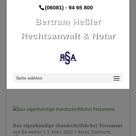
(06081) - 94 65 800
Bertram Heßler
Rechtsanwalt & Notar
Seite wählen
Das eigenhändige (handschriftliche) Testament
von
RA Heßler
|
3. März 2020
|
Recht
,
Zivilrecht
,