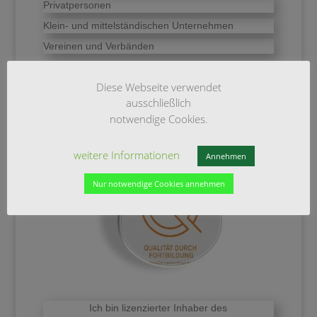
Privatpersonen
Klein- und mittelständischen Unternehmen
Vereinen und Verbänden
tätig
Diese Webseite verwendet
ausschließlich
Qualitätszertifikat
notwendige Cookies.
lizenziert durch die Bundesrechtsanwaltskammer
weitere Informationen
Annehmen
Nur notwendige Cookies annehmen
Ich bin lizenzierter Inhaber des