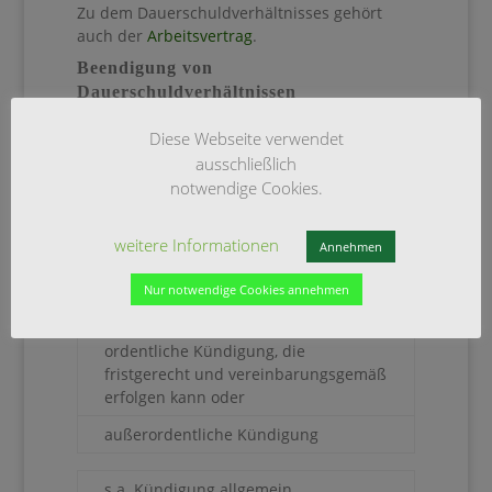
Zu dem Dauerschuldverhältnisses gehört
auch der
Arbeitsvertrag
.
Beendigung von
Dauerschuldverhältnissen
Dauerschuldverhältnisse können enden
Diese Webseite verwendet
durch
ausschließlich
notwendige Cookies.
Erbringung der geschuldeten
Leistungen
weitere Informationen
Annehmen
Ablauf der vereinbarten Bindungsfrist
oder Erreichung des vereinbarten
Nur notwendige Cookies annehmen
Vertragsendes
ordentliche Kündigung, die
fristgerecht und vereinbarungsgemäß
erfolgen kann oder
außerordentliche Kündigung
s.a. Kündigung allgemein