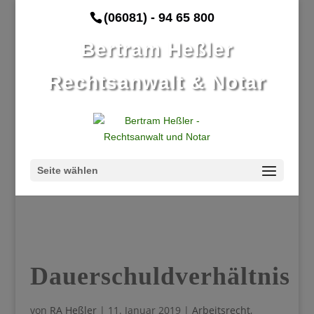
(06081) - 94 65 800
Bertram Heßler
Rechtsanwalt & Notar
Seite wählen
Dauerschuldverhältnis
von
RA Heßler
|
11. Januar 2019
|
Arbeitsrecht
,